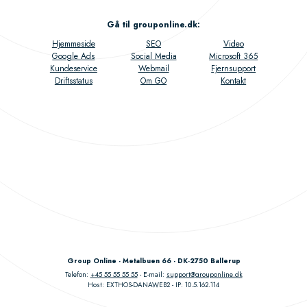
Gå til grouponline.dk
:
Hjemmeside
SEO
Video
Google Ads
Social Media
Microsoft 365
Kundeservice
Webmail
Fjernsupport
Driftsstatus
Om GO
Kontakt
Group Online - Metalbuen 66 - DK-2750 Ballerup
Telefon:
+45 55 55 55 55
E-mail:
support@grouponline.dk
Host: EXTHOS-DANAWEB2
IP: 10.5.162.114